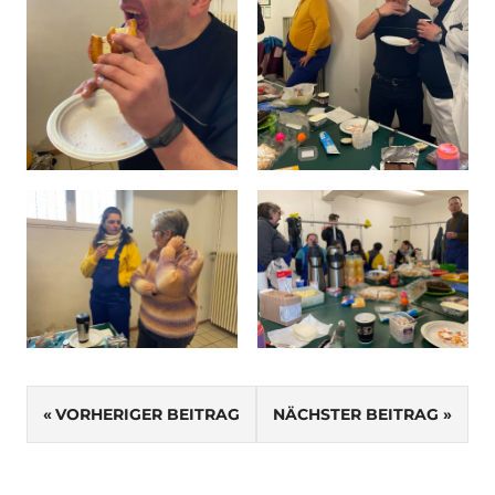
SCHLAGWÖRTER
Beitragsnavigation
VORHERIGER BEITRAG
NÄCHSTER BEITRAG
2023
KARNEVAL
BREBACH