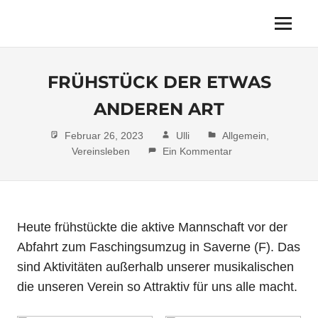
Zum
Inhalt
Der
Menu
Internetauftritt
springen
des
Musikverein
FRÜHSTÜCK DER ETWAS
Saarbrücken
ANDEREN ART
Brebach
Februar 26, 2023
Ulli
Allgemein
,
Vereinsleben
Ein Kommentar
Heute frühstückte die aktive Mannschaft vor der
Abfahrt zum Faschingsumzug in Saverne (F). Das
sind Aktivitäten außerhalb unserer musikalischen
die unseren Verein so Attraktiv für uns alle macht.