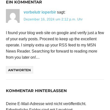
EIN KOMMENTAR
FASCHING
vorbelutr ioperbir
sagt:
FASCHINGSUMZUG
Dezember 16, 2024 um 2:12 p.m. Uhr
FASCHINGSZEIT
MVSB
I found your blog web site on google and verify just a few
SAARBRÜCKEN
of your early posts. Proceed to keep up the excellent
SAARLAND
operate. I simply extra up your RSS feed to my MSN
News Reader. Searching for forward to reading more
from you later on!…
ANTWORTEN
KOMMENTAR HINTERLASSEN
Deine E-Mail-Adresse wird nicht veröffentlicht.
Erforderliche Felder sind mit
*
markiert