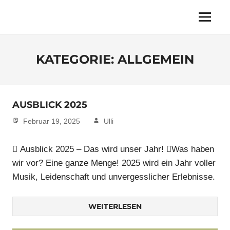
Zum
Inhalt
Der
Menu
Internetauftritt
springen
des
Musikverein
KATEGORIE:
ALLGEMEIN
Saarbrücken
Brebach
AUSBLICK 2025
Februar 19, 2025
Ulli
 Ausblick 2025 – Das wird unser Jahr! Was haben
wir vor? Eine ganze Menge! 2025 wird ein Jahr voller
Musik, Leidenschaft und unvergesslicher Erlebnisse.
WEITERLESEN