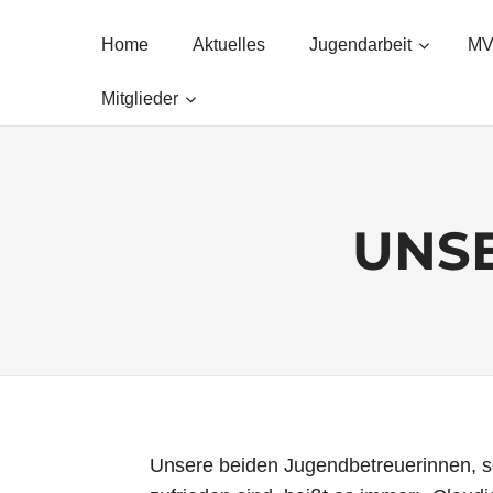
Zum
Der
Internetauftritt
Inhalt
Home
Aktuelles
Jugendarbeit
MV
des
springen
Musikverein
Mitglieder
Saarbrücken
Brebach
UNS
Unsere beiden Jugendbetreuerinnen, se